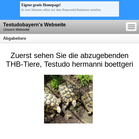
Eigene gratis Homepage!
In zwei Minuten selbst mit dem Beepworld-Baukasten erstellen.
—
Testudobayern's Webseite
—
—
Unsere Webseite
Abgabetiere
Zuerst sehen Sie die abzugebenden
THB-Tiere, Testudo hermanni boettgeri