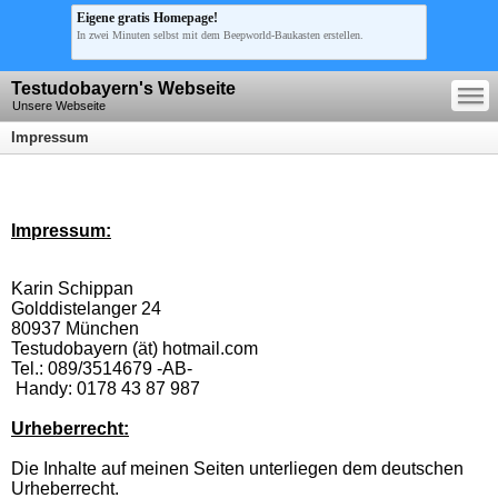
Eigene gratis Homepage!
In zwei Minuten selbst mit dem Beepworld-Baukasten erstellen.
—
Testudobayern's Webseite
—
—
Unsere Webseite
Impressum
Impressum:
Karin Schippan
Golddistelanger 24
80937 München
Testudobayern (ät) hotmail.com
Tel.: 089/3514679 -AB-
Handy: 0178 43 87 987
Urheberrecht:
Die Inhalte auf meinen Seiten unterliegen dem deutschen
Urheberrecht.